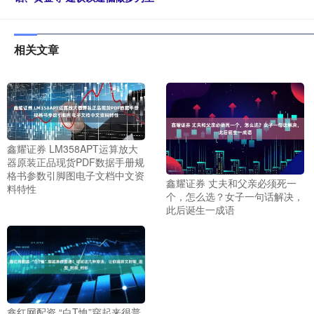
相关文章
鑫耀证券 LM358APT运算放大
器原装正品现货PDF数据手册规
格书参数引脚图电子文档中文资
鑫耀证券 丈夫和父亲必须死一
料特性
个，怎么选？女子一句话解决，
此后诞生一成语
鑫红网配资 “白T恤”穿起来很普