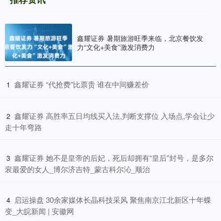
鑫耀证券 暑期旅游旺季来临，北京餐饮发
力“文化+美食”激发消费力
​鑫耀证券 “代抢费”比票贵 谁在中间赚差价
1
​鑫耀证券 高胜率五日均线买入法,判断支撑位 入场点,学会让少
2
走十年弯路
​鑫耀证券 她不是皇帝的后妃，死后却拥有“皇后”封号，是多尔
3
衮最爱的女人_博尔济吉特_蒙古科尔沁_顺治
​启运操盘 30余家媒体长晶科技采风 聚焦南京江北新区十年蝶
4
变_大皖新闻 | 安徽网