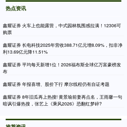
热点资讯
鑫耀证券 火车上也能露营，中式园林氛围感拉满！12306可
购票
鑫耀证券 长电科技2025年营收388.71亿元增8.09%，扣非净
利13.69亿元降11.51%
鑫耀证券 平均每天新增1位！2026福布斯全球亿万富豪榜发
布
鑫耀证券 年报喜增、股价下行 摩尔线程仍有自证考题
鑫耀证券 8年旧瓜再上热搜! 黄景瑜前妻再点名，王雨馨一句
暗讽引爆热搜，张艺上《乘风2026》恐翻红梦碎?
推荐资讯