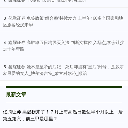
​亿腾证券 免签政策“组合拳”持续发力 上半年160多个国家和地
3
区旅客经汉来华
​鑫耀证券 高胜率五日均线买入法,判断支撑位 入场点,学会让少
4
走十年弯路
​鑫耀证券 她不是皇帝的后妃，死后却拥有“皇后”封号，是多尔
5
衮最爱的女人_博尔济吉特_蒙古科尔沁_顺治
最新文章
亿腾证券 高温榜来了！７月上海高温日数达半个月以上，居
第五第六，前三甲是哪里？