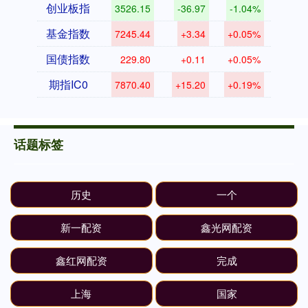
创业板指
3526.15
-36.97
-1.04%
基金指数
7245.44
+3.34
+0.05%
国债指数
229.80
+0.11
+0.05%
期指IC0
7870.40
+15.20
+0.19%
话题标签
历史
一个
新一配资
鑫光网配资
鑫红网配资
完成
上海
国家