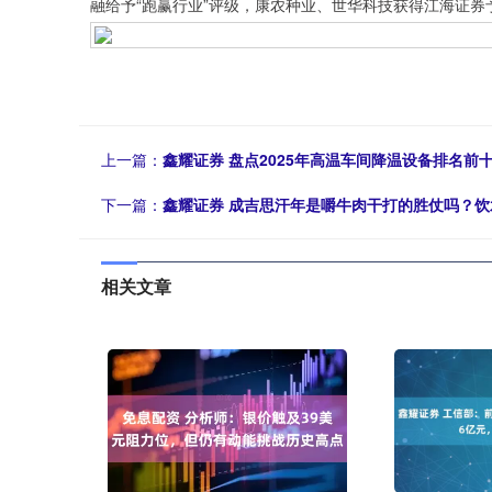
融给予“跑赢行业”评级，康农种业、世华科技获得江海证券予
上一篇：
鑫耀证券 盘点2025年高温车间降温设备排名
下一篇：
鑫耀证券 成吉思汗年是嚼牛肉干打的胜仗吗？
相关文章