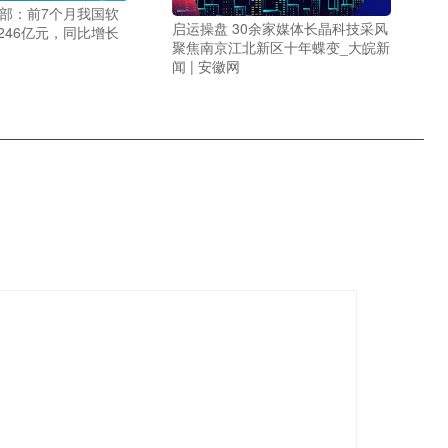
信部：前7个月我国软
启运操盘 30余家媒体长晶科技采风
246亿元，同比增长
聚焦南京江北新区十年蝶变_大皖新
闻 | 安徽网