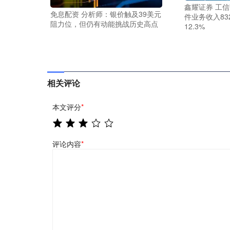
鑫耀证券 工
免息配资 分析师：银价触及39美元
件业务收入83
阻力位，但仍有动能挑战历史高点
12.3%
相关评论
本文评分
*
评论内容
*