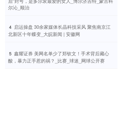
后”封号，是多尔衮最爱的女人_博尔济吉特_蒙古科
尔沁_顺治
​启运操盘 30余家媒体长晶科技采风 聚焦南京江
4
北新区十年蝶变_大皖新闻 | 安徽网
​鑫耀证券 美网名单少了郑钦文！手术背后藏心
5
酸，暴力正手惹的祸？_比赛_球迷_网球公开赛