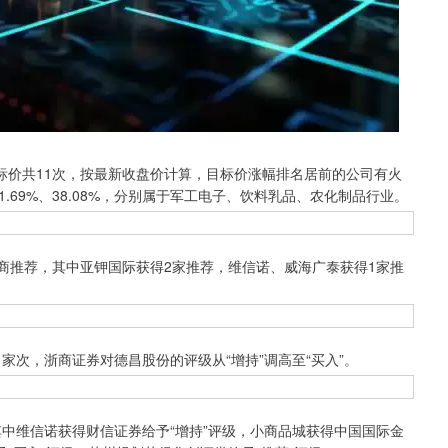
价共11次，按最新收盘价计算，目标价涨幅排名居前的公司有火
1.69%、38.08%，分别属于军工电子、饮料乳品、农化制品行业。
商推荐，其中亚钾国际获得2家推荐，维信诺、威海广泰获得1家推
次，浙商证券对德昌股份的评级从“增持”调高至“买入”。
中维信诺获得财信证券给予“增持”评级，小商品城获得中国国际金