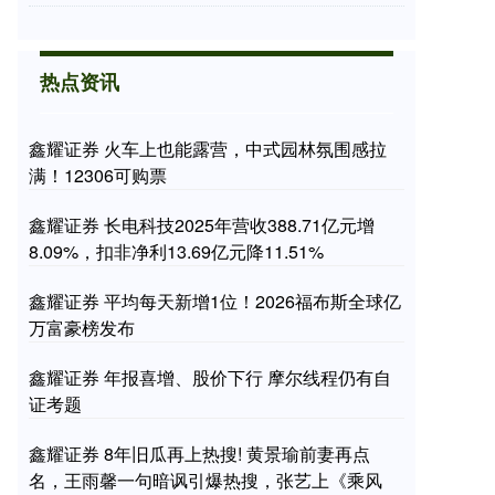
热点资讯
鑫耀证券 火车上也能露营，中式园林氛围感拉
满！12306可购票
鑫耀证券 长电科技2025年营收388.71亿元增
8.09%，扣非净利13.69亿元降11.51%
鑫耀证券 平均每天新增1位！2026福布斯全球亿
万富豪榜发布
鑫耀证券 年报喜增、股价下行 摩尔线程仍有自
证考题
鑫耀证券 8年旧瓜再上热搜! 黄景瑜前妻再点
名，王雨馨一句暗讽引爆热搜，张艺上《乘风