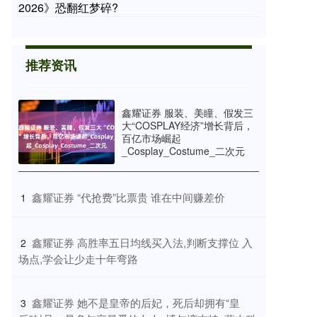
2026》恐翻红梦碎?
推荐资讯
鑫耀证券 服装、美瞳、假发三
大“COSPLAY经济”增长背后，
百亿市场崛起
_Cosplay_Costume_二次元
​鑫耀证券 “代抢费”比票贵 谁在中间赚差价
1
​鑫耀证券 高胜率五日均线买入法,判断支撑位 入
2
场点,学会让少走十年弯路
​鑫耀证券 她不是皇帝的后妃，死后却拥有“皇
3